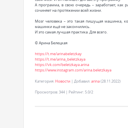
А программа, в свою очередь – заработает, как 
сочиняет на протяжении всей жизни.
Мозг человека – это такая пишущая машинка, кот
машинки ещё не закончились.
И это самая лучшая практика. Для всего.
© Арина Белецкая
https://t.me/arinabeletzkay
https://t.me/arina_beletzkaya
https://vk.com/beletzkaya.arina
https://www.instagram.com/arina.beletzkaya
Категория
:
Новости
|
Добавил
:
arina
(28.11.2022)
Просмотров
:
344
|
Рейтинг
:
5.0
/
2