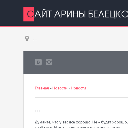
САЙТ АРИНЫ БЕЛЕЦК
...
Главная
»
Новости
»
Новости
...
Думайте, что у вас всё хорошо. Не – будет хорош
свой мозг. И он напишет для вас эту программу.