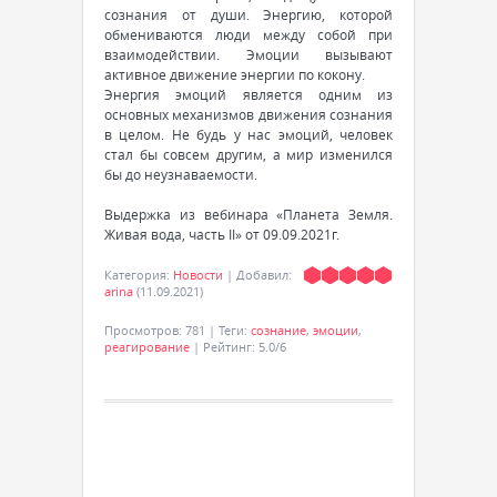
сознания от души. Энергию, которой
обмениваются люди между собой при
взаимодействии. Эмоции вызывают
активное движение энергии по кокону.
Энергия эмоций является одним из
основных механизмов движения сознания
в целом. Не будь у нас эмоций, человек
стал бы совсем другим, а мир изменился
бы до неузнаваемости.
Выдержка из вебинара «Планета Земля.
Живая вода, часть II» от 09.09.2021г.
Категория
:
Новости
|
Добавил
:
arina
(11.09.2021)
Просмотров
:
781
|
Теги
:
сознание
,
эмоции
,
реагирование
|
Рейтинг
:
5.0
/
6