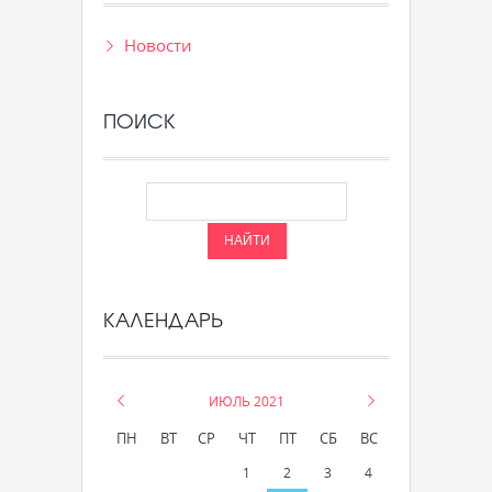
Новости
ПОИСК
КАЛЕНДАРЬ
«
ИЮЛЬ 2021
»
ПН
ВТ
СР
ЧТ
ПТ
СБ
ВС
1
2
3
4