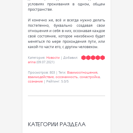
условиях проживания в одном, общем
пространстве.
И конечно же, всё и всегда нужно делать
постепенно, буквально создавая свои
отношения и себя в них, осознавая каждое
своё состояние, которое неизбежно будет
меняться по мере прохождения пути, или
какой-то части его, с другим человеком.
Категория
:
Новости
|
Добавил
:
arina
(09.07.2021)
Просмотров
:
803
|
Теги
:
Взаимоотношения
,
взаимодействие
,
осознанность
,
сонастройка
,
сознание
|
Рейтинг
:
5.0
/
5
КАТЕГОРИИ РАЗДЕЛА