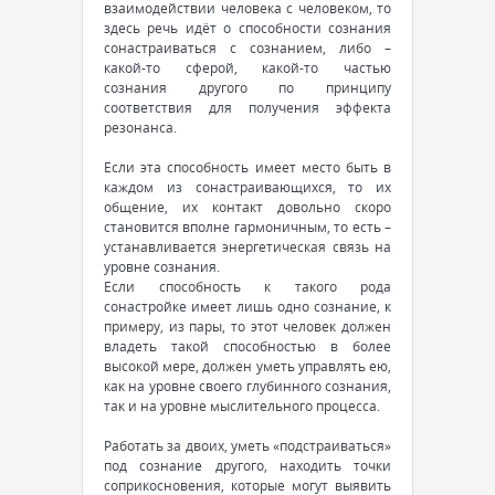
взаимодействии человека с человеком, то
здесь речь идёт о способности сознания
сонастраиваться с сознанием, либо –
какой-то сферой, какой-то частью
сознания другого по принципу
соответствия для получения эффекта
резонанса.
Если эта способность имеет место быть в
каждом из сонастраивающихся, то их
общение, их контакт довольно скоро
становится вполне гармоничным, то есть –
устанавливается энергетическая связь на
уровне сознания.
Если способность к такого рода
сонастройке имеет лишь одно сознание, к
примеру, из пары, то этот человек должен
владеть такой способностью в более
высокой мере, должен уметь управлять ею,
как на уровне своего глубинного сознания,
так и на уровне мыслительного процесса.
Работать за двоих, уметь «подстраиваться»
под сознание другого, находить точки
соприкосновения, которые могут выявить