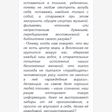
оставаться в тишине, уединении,
почему не любим смотреть вглубь
себя, оставаясь наедине только с
собой, а стараемся при этом
заглушить идущее изнутри музыкой,
фильмами, чтением, или
непрестанным думаньем,
перебиранием воспоминаний в
библиотеке своего разума?
- Почему, когда нам говорят, что мы
не есть центр мира, а Вселенная не
крутится вокруг нас, оберегая
каждый наш вздох, в старательных
попытках исполнения наших
бесконечных желаний; что никто
никогда не пытался «порабощать»
человеческую расу, никто не заносил
в неё «враждебные вирусы»,
делающие, на самом деле хороших
людей плохими – наше сознание, наш
разум отторгает такую
информацию, даже не выстраивает
заборы от её проникновения, а
просто не впускает в себя, делая её
невидимой, несуществующей?