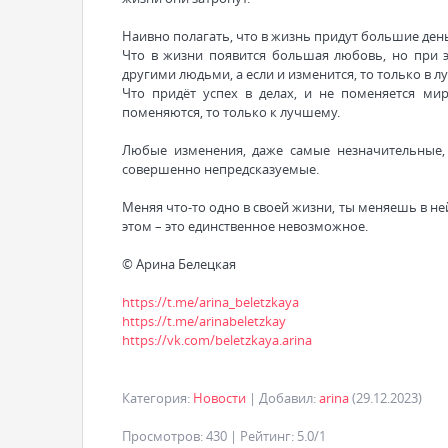
Наивно полагать, что в жизнь придут большие день
Что в жизни появится большая любовь, но при э
другими людьми, а если и изменится, то только в 
Что придёт успех в делах, и не поменяется мир
поменяются, то только к лучшему.
Любые изменения, даже самые незначительные, 
совершенно непредсказуемые.
Меняя что-то одно в своей жизни, ты меняешь в не
этом – это единственное невозможное.
© Арина Белецкая
https://t.me/arina_beletzkaya
https://t.me/arinabeletzkay
https://vk.com/beletzkaya.arina
Категория
:
Новости
|
Добавил
:
arina
(29.12.2023)
Просмотров
:
430
|
Рейтинг
:
5.0
/
1