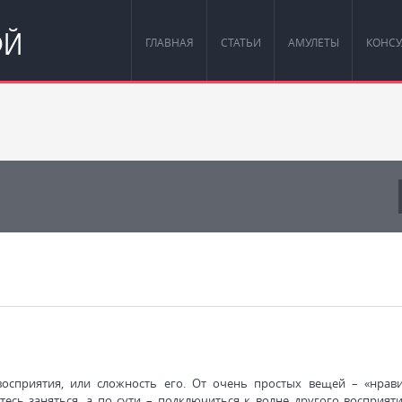
ОЙ
ГЛАВНАЯ
СТАТЬИ
АМУЛЕТЫ
КОНСУ
восприятия, или сложность его. От очень простых вещей – «нрави
тесь заняться, а по сути – подключиться к волне другого восприяти