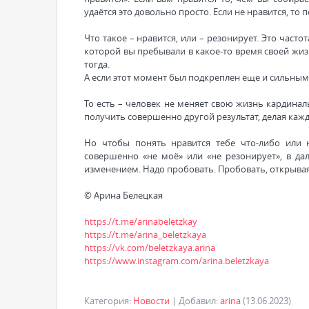
удаётся это довольно просто. Если не нравится, т
Что такое – нравится, или – резонирует. Это частот
которой вы пребывали в какое-то время своей жизни
тогда.
А если этот момент был подкреплен еще и сильными
То есть – человек не меняет свою жизнь кардинал
получить совершенно другой результат, делая кажды
Но чтобы понять нравится тебе что-либо или 
совершенно «не моё» или «не резонирует», в д
изменением. Надо пробовать. Пробовать, открывая 
© Арина Белецкая
https://t.me/arinabeletzkay
https://t.me/arina_beletzkaya
https://vk.com/beletzkaya.arina
https://www.instagram.com/arina.beletzkaya
Категория
:
Новости
|
Добавил
:
arina
(13.06.2023)