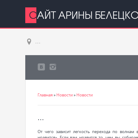
САЙТ АРИНЫ БЕЛЕЦК
...
Главная
»
Новости
»
Новости
...
От чего зависит легкость перехода по волнам 
нравится». Если вам нравится то, чем вы собирае