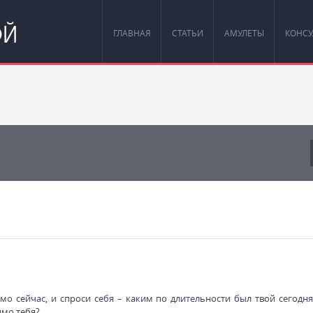
ОЙ
ГЛАВНАЯ
СТАТЬИ
АМУЛЕТЫ
КОНСУ
мо сейчас, и спроси себя – каким по длительности был твой сегодн
имо тебя?