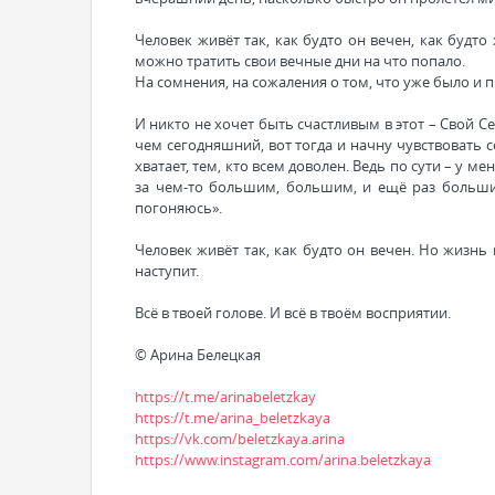
Человек живёт так, как будто он вечен, как будт
можно тратить свои вечные дни на что попало.
На сомнения, на сожаления о том, что уже было и 
И никто не хочет быть счастливым в этот – Свой С
чем сегодняшний, вот тогда и начну чувствовать с
хватает, тем, кто всем доволен. Ведь по сути – у ме
за чем-то большим, большим, и ещё раз большим
погоняюсь».
Человек живёт так, как будто он вечен. Но жизн
наступит.
Всё в твоей голове. И всё в твоём восприятии.
© Арина Белецкая
https://t.me/arinabeletzkay
https://t.me/arina_beletzkaya
https://vk.com/beletzkaya.arina
https://www.instagram.com/arina.beletzkaya