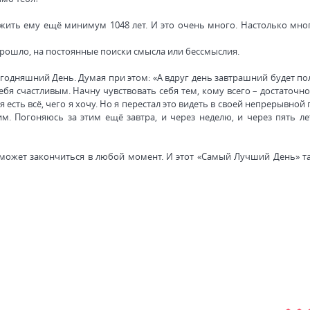
о жить ему ещё минимум 1048 лет. И это очень много. Настолько мног
прошло, на постоянные поиски смысла или бессмыслия.
егодняшний День. Думая при этом: «А вдруг день завтрашний будет п
ебя счастливым. Начну чувствовать себя тем, кому всего – достаточно
ня есть всё, чего я хочу. Но я перестал это видеть в своей непрерывной
. Погоняюсь за этим ещё завтра, и через неделю, и через пять ле
ь может закончиться в любой момент. И этот «Самый Лучший День» та