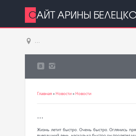
САЙТ АРИНЫ БЕЛЕЦК
...
Главная
»
Новости
»
Новости
...
Жизнь летит быстро. Очень быстро. Оглянись пря
вчерашний день, насколько быстро он пролетел м