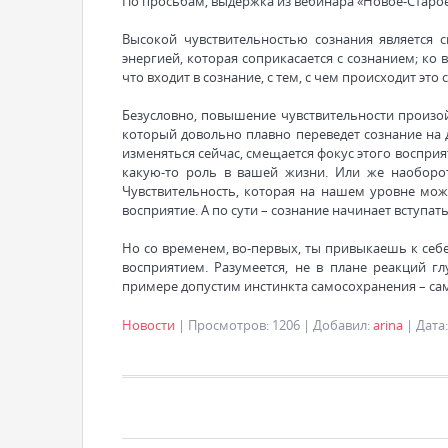
По просьбам, выдержка из вебинара «Новое-Старое со
Высокой чувствительностью сознания является с
энергией, которая соприкасается с сознанием; ко
что входит в сознание, с тем, с чем происходит это
Безусловно, повышение чувствительности произой
который довольно плавно переведет сознание на д
изменяться сейчас, смещается фокус этого восприят
какую-то роль в вашей жизни. Или же наоборот
Чувствительность, которая на нашем уровне может
восприятие. А по сути – сознание начинает вступат
Но со временем, во-первых, ты привыкаешь к себе
восприятием. Разумеется, не в плане реакций г
примере допустим инстинкта самосохранения – са
Новости
|
Просмотров:
1206
|
Добавил:
arina
|
Дата: