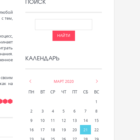
ПОИСК
 любой
с тем,
оцесс,
чинает
 играть
нания.
КАЛЕНДАРЬ
ненное
 своим
«
МАРТ 2020
»
как на
ПН
ВТ
СР
ЧТ
ПТ
СБ
ВС
1
2
3
4
5
6
7
8
9
10
11
12
13
14
15
16
17
18
19
20
21
22
23
24
25
26
27
28
29