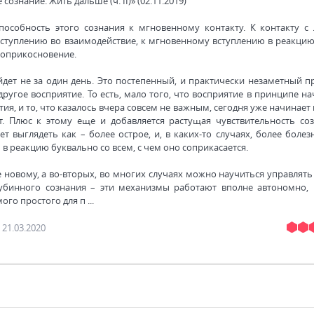
знание. Жить дальше (ч. II)» (02.11.2019)
пособность этого сознания к мгновенному контакту. К контакту с
 вступлению во взаимодействие, к мгновенному вступлению в реакцию 
 соприкосновение.
дет не за один день. Это постепенный, и практически незаметный пр
ругое восприятие. То есть, мало того, что восприятие в принципе на
ия, и то, что казалось вчера совсем не важным, сегодня уже начинает
. Плюс к этому еще и добавляется растущая чувствительность соз
 выглядеть как – более острое, и, в каких-то случаях, более болез
ь в реакцию буквально со всем, с чем оно соприкасается.
 новому, а во-вторых, во многих случаях можно научиться управлять
лубинного сознания – эти механизмы работают вполне автономно, 
мого простого для п
...
21.03.2020