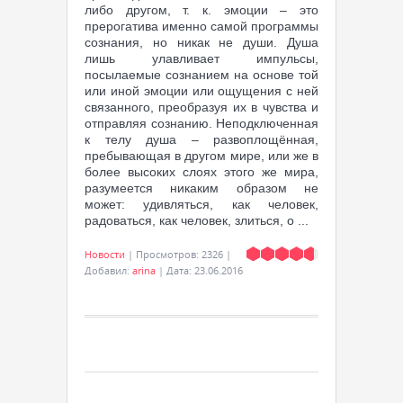
либо другом, т. к. эмоции – это
прерогатива именно самой программы
сознания, но никак не души. Душа
лишь улавливает импульсы,
посылаемые сознанием на основе той
или иной эмоции или ощущения с ней
связанного, преобразуя их в чувства и
отправляя сознанию. Неподключенная
к телу душа – развоплощённая,
пребывающая в другом мире, или же в
более высоких слоях этого же мира,
разумеется никаким образом не
может: удивляться, как человек,
радоваться, как человек, злиться, о
...
Новости
|
Просмотров:
2326
|
Добавил:
arina
|
Дата:
23.06.2016