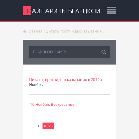
САЙТ АРИНЫ БЕЛЕЦКОЙ
Главная
/
Цитаты,притчи,высказывания..
Цитаты, притчи, высказывания
»
2019
»
Ноябрь
10 Ноября, Воскресенье
...
01:26