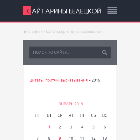
САЙТ АРИНЫ БЕЛЕЦКОЙ
Главная
/
Цитаты,притчи,высказывания..
Цитаты, притчи, высказывания
»
2019
ЯНВАРЬ 2019
ПН
ВТ
СР
ЧТ
ПТ
СБ
ВС
1
2
3
4
5
6
7
8
9
10
11
12
13