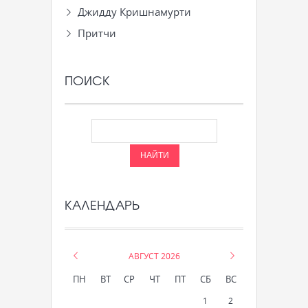
Джидду Кришнамурти
Притчи
ПОИСК
КАЛЕНДАРЬ
«
АВГУСТ 2026
»
ПН
ВТ
СР
ЧТ
ПТ
СБ
ВС
1
2