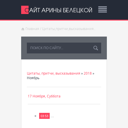
САЙТ АРИНЫ БЕЛЕЦКОЙ
Главная
/
Цитаты,притчи,высказывания..
Цитаты, притчи, высказывания
»
2018
»
Ноябрь
17 Ноября, Суббота
...
03:53