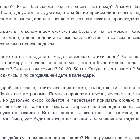
ошло? Вчера, быть может год или десять лет назад? А может бы
Если, допустим, мы думаем, что событие происходило совсем не
поминая месяц или день, когда оно, как нам кажется, происходило
ш взгляд, то вспоминаем сколько нам было лет на тот момент. Как
е сложнее, а день недели и точные часы события – и совсем невоз
 записям о произошедшем.
жете ли вы определить, когда произошло то или иное? Конечно 
 к примеру, и я очень хорошо помню, что это было именно тогда, 
раст? Сколько вам сейчас? 20, 30, 50 лет. Откуда вы это знаете? В
одились, и по сегодняшней дате в календаре.
дарей, нет часов, отсчитывающих время, солнце светит постоянн
браны все метрономы. Помня о прошлом отсчете, человек еще ка
, но довольно скоро собьется и перестанет понимать сколько 
е лет сейчас, какого я возраста, старый я или молодой, когда с
 уже не возникнет. Вот так просто вы окажетесь вне времени, то
 что было, уже будет вокруг, а не позади. И чем является тогда п
 при действующем состоянии сознания? Не погрузимся ли мы, ве