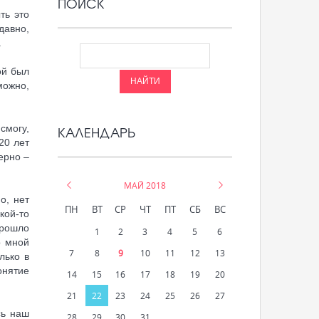
ПОИСК
ть это
давно,
.
ой был
можно,
смогу,
КАЛЕНДАРЬ
20 лет
ерно –
«
МАЙ 2018
»
о, нет
ПН
ВТ
СР
ЧТ
ПТ
СБ
ВС
кой-то
прошло
1
2
3
4
5
6
о мной
7
8
9
10
11
12
13
лько в
онятие
14
15
16
17
18
19
20
21
22
23
24
25
26
27
сь наш
28
29
30
31