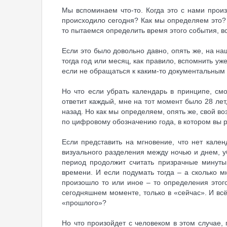
Мы вспоминаем что-то. Когда это с нами произ
происходило сегодня? Как мы определяем это? 
то пытаемся определить время этого события, вс
Если это было довольно давно, опять же, на на
тогда год или месяц, как правило, вспомнить уж
если не обращаться к каким-то документальным
Но что если убрать календарь в принципе, смо
ответит каждый, мне на тот момент было 28 лет,
назад. Но как мы определяем, опять же, свой воз
по цифровому обозначению года, в котором вы р
Если представить на мгновение, что нет кален
визуального разделения между ночью и днем, у
период продолжит считать призрачные минуты
времени. И если подумать тогда – а сколько мн
произошло то или иное – то определения этого
сегодняшнем моменте, только в «сейчас». И всё,
«прошлого»?
Но что произойдет с человеком в этом случае,