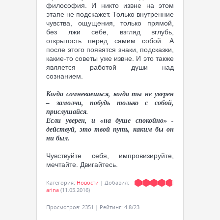
философия. И никто извне на этом
этапе не подскажет. Только внутренние
чувства, ощущения, только прямой,
без лжи себе, взгляд вглубь,
открытость перед самим собой. А
после этого появятся знаки, подсказки,
какие-то советы уже извне. И это также
является работой души над
сознанием.
Когда сомневаешься, когда ты не уверен
– замолчи, побудь только с собой,
прислушайся.
Если уверен, и «на душе спокойно» -
действуй, это твой путь, каким бы он
ни был.
Чувствуйте себя, импровизируйте,
мечтайте. Двигайтесь.
Категория
:
Новости
|
Добавил
:
arina
(11.05.2016)
Просмотров
:
2351
|
Рейтинг
:
4.8
/
23