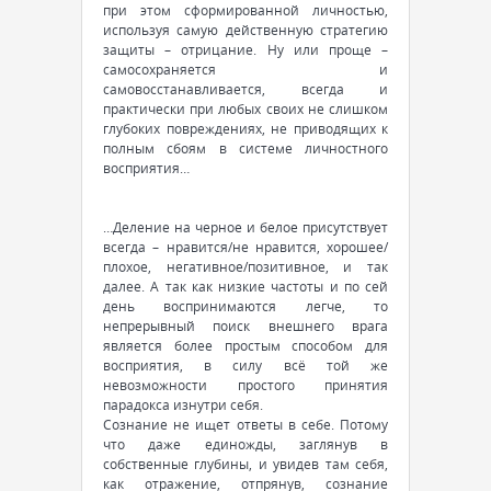
при этом сформированной личностью,
используя самую действенную стратегию
защиты – отрицание. Ну или проще –
самосохраняется и
самовосстанавливается, всегда и
практически при любых своих не слишком
глубоких повреждениях, не приводящих к
полным сбоям в системе личностного
восприятия…
…Деление на черное и белое присутствует
всегда – нравится/не нравится, хорошее/
плохое, негативное/позитивное, и так
далее. А так как низкие частоты и по сей
день воспринимаются легче, то
непрерывный поиск внешнего врага
является более простым способом для
восприятия, в силу всё той же
невозможности простого принятия
парадокса изнутри себя.
Сознание не ищет ответы в себе. Потому
что даже единожды, заглянув в
собственные глубины, и увидев там себя,
как отражение, отпрянув, сознание