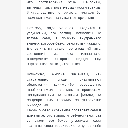
что противоречит этим шаблонам,
выглядит как угроза нерушимости границ.
И как следствие – отторгается, или хотя бы
предпринимает попытки к отторжению.
Поэтому, когда человек находится в
уединении, его взгляд направлен не
вглубь себя, в поисках внутреннего
знания, которое безусловно есть у каждого.
Его взгляд направлен во внешний мир,
состоящий из пока известного,
определения которого подходят под
внутренние границы сознания.
Возможно, многие замечали, как
старательно люди придумывают
объяснения каким-либо совершенно
необъяснимым явлениям и процессам,
неподвластным ни законам физики, ни
общепринятым теориям об устройстве
мироздания.
Таким образом сознание проявляет себя в
динамике, отстаивая, и рефлективно, раз
за разом всё более утверждая свои
границы, свою территорию, ощущая себя