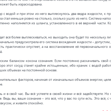
может быть израсходована.
р с водой и при этом из него выплеснулось два ведра жидкости, к п
а стал меньше ровно на столько, сколько ушло из него. Система напо
пенно наполняется из шланга, установленного в её верхней части. К
дет всё более выплескиваться, но выходить она будет по нескольку ли
начально предусмотрела его система вхождения жидкости – допустим, 
сть практически опустеет, а на восстановление её первоначального 
д.
ским балансом кокона сознания. Если постоянно раскачивать свой с
оро этот сосуд станет крайне истощенным, ибо краник с водой работ
льших объемах на постоянной основе.
ительных факторов, начиная от изначальных объемов энергии, целе
е.
ь и в свой час. Вы всё успеете в своей жизни и всё задействуете. Но
. Ведь вы, ваше сознание – это всё, что у вас по сути есть. Это всё, с
 вкусом, и живите спокойно.