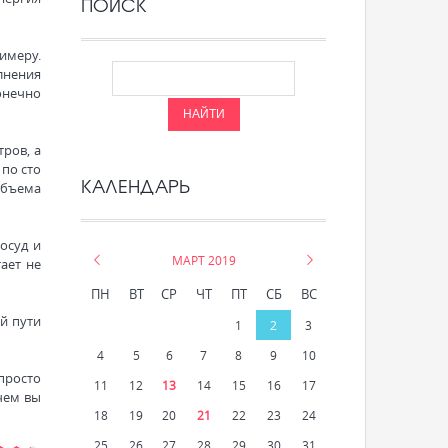
ПОИСК
римеру.
лнения
онечно
тров, а
по сто
КАЛЕНДАРЬ
объема
осуд и
«
МАРТ 2019
»
ает не
ПН
ВТ
СР
ЧТ
ПТ
СБ
ВС
й пути
1
2
3
4
5
6
7
8
9
10
 просто
11
12
13
14
15
16
17
 чем вы
18
19
20
21
22
23
24
25
26
27
28
29
30
31