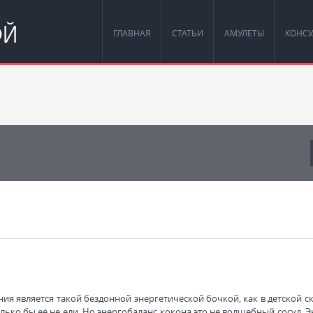
ОЙ
ГЛАВНАЯ
СТАТЬИ
АМУЛЕТЫ
КОНСУ
ия является такой бездонной энергетической бочкой, как в детской ск
ько бы её не ели. Но энергобаланс кокона это не волшебный сосуд. Э