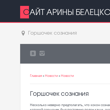
САЙТ АРИНЫ БЕЛЕЦК
Горшочек сознания
Главная
»
Новости
»
Новости
Горшочек сознания
Несколько неверно предполагать, что кокон сознан
которой горшочек был постоянно полон каши, скол