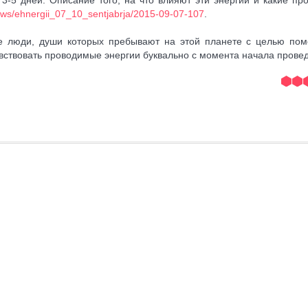
news/ehnergii_07_10_sentjabrja/2015-09-07-107
.
же люди, души которых пребывают на этой планете с целью по
увствовать проводимые энергии буквально с момента начала прове