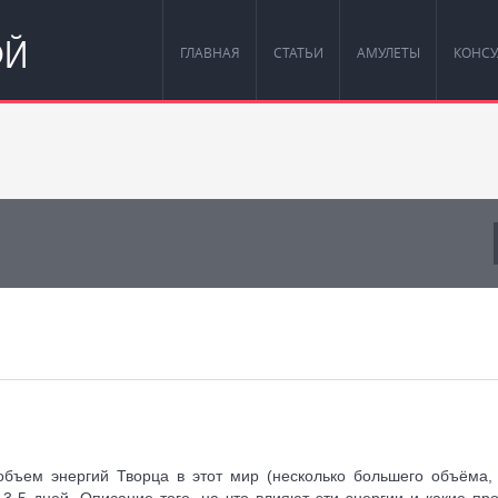
ОЙ
ГЛАВНАЯ
СТАТЬИ
АМУЛЕТЫ
КОНСУ
объем энергий Творца в этот мир (несколько большего объёма,
3-5 дней. Описание того, на что влияют эти энергии и какие пр