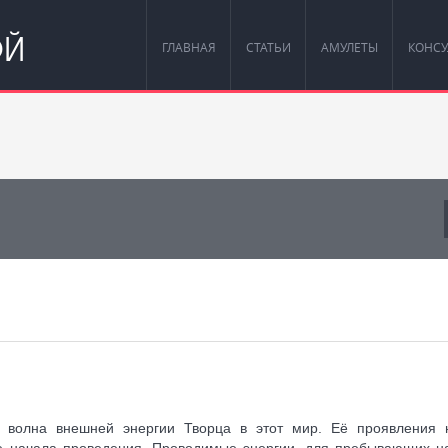
ОЙ
ГЛАВНАЯ
СТАТЬИ
АМУЛЕТЫ
КОНСУ
я волна внешней энергии Творца в этот мир. Её проявления 
сле начала проведения. Проводимые энергии, для пребывающих н