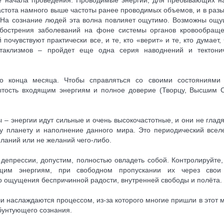
 частота намного выше частоты ранее проводимых объемов, и в раз
. На сознание людей эта волна повлияет ощутимо. Возможны ощ
 Обострения заболеваний на фоне системы органов кровообращ
очувствуют практически все, и те, кто «верит» и те, кто думает, 
катаклизмов – пройдет еще одна серия наводнений и тектони
до конца месяца. Чтобы справляться со своими состояниями
рытость входящим энергиям и полное доверие (Творцу, Высшим 
 – энергии идут сильные и очень высокочастотные, и они не гладя
у планету и наполнение данного мира. Это периодический всел
желаний или не желаний чего-либо.
 депрессии, допустим, полностью овладеть собой. Контролируйте,
ящим энергиям, при свободном пропускании их через свои 
до ощущения беспричинной радости, внутренней свободы и полёта.
ши наслаждаются процессом, из-за которого многие пришли в этот м
бунтующего сознания.