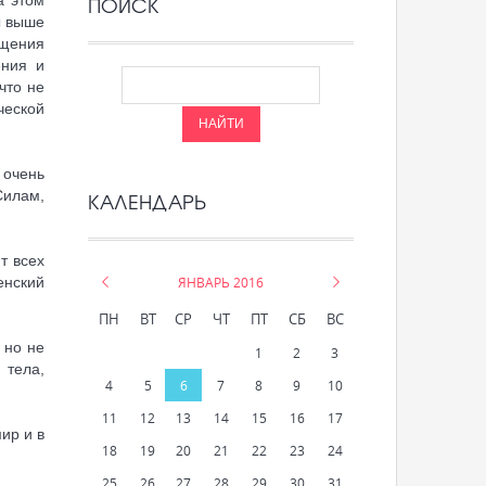
ПОИСК
ы выше
ущения
ения и
что не
ческой
 очень
Силам,
КАЛЕНДАРЬ
т всех
енский
«
ЯНВАРЬ 2016
»
ПН
ВТ
СР
ЧТ
ПТ
СБ
ВС
 но не
1
2
3
тела,
4
5
6
7
8
9
10
11
12
13
14
15
16
17
ир и в
18
19
20
21
22
23
24
25
26
27
28
29
30
31