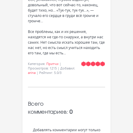
довольный, что вот сейчас-то, наконец,
будет тихо, но… «Тук-тук, тук-тук…», —
стучало его сердце в груди всё громче и
громче...
Все проблемы, как и их решения,
находятся не где-то снаружи, а внутри нас
самих. Нет смысла искать хорошее там, где
нас нет, но есть смысл учиться находить
его там, где мы есть...
Категория
:
Притчи
|
Просмотров
:
1215
|
Добавил
:
arina
|
Рейтинг
:
5.0
/
3
Всего
комментариев
:
0
Добавлять комментарии могут только