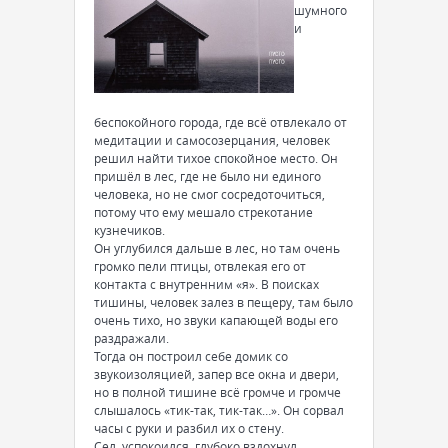
шумного
и
беспокойного города, где всё отвлекало от
медитации и самосозерцания, человек
решил найти тихое спокойное место. Он
пришёл в лес, где не было ни единого
человека, но не смог сосредоточиться,
потому что ему мешало стрекотание
кузнечиков.
Он углубился дальше в лес, но там очень
громко пели птицы, отвлекая его от
контакта с внутренним «я». В поисках
тишины, человек залез в пещеру, там было
очень тихо, но звуки капающей воды его
раздражали.
Тогда он построил себе домик со
звукоизоляцией, запер все окна и двери,
но в полной тишине всё громче и громче
слышалось «тик-так, тик-так…». Он сорвал
часы с руки и разбил их о стену.
Сел, успокоился, глубоко вздохнул,