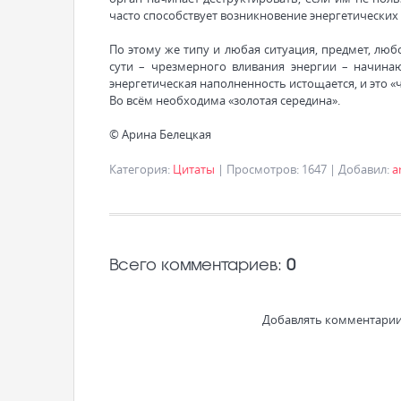
часто способствует возникновение энергетических 
По этому же типу и любая ситуация, предмет, люб
сути – чрезмерного вливания энергии – начина
энергетическая наполненность истощается, и это «ч
Во всём необходима «золотая середина».
© Арина Белецкая
Категория
:
Цитаты
|
Просмотров
:
1647
|
Добавил
:
a
Всего комментариев
:
0
Добавлять комментарии