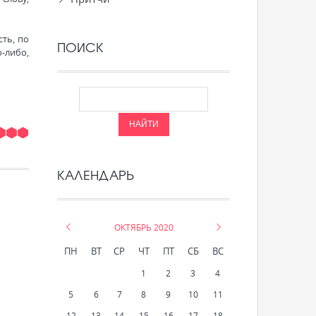
ть, по
ПОИСК
-либо,
КАЛЕНДАРЬ
«
ОКТЯБРЬ 2020
»
ПН
ВТ
СР
ЧТ
ПТ
СБ
ВС
1
2
3
4
5
6
7
8
9
10
11
12
13
14
15
16
17
18