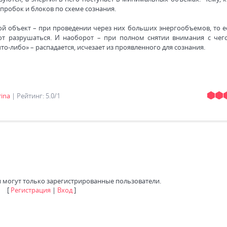
пробок и блоков по схеме сознания.
ой объект – при проведении через них больших энергообъемов, то ес
ют разрушаться. И наоборот – при полном снятии внимания с чего
то-либо» – распадается, исчезает из проявленного для сознания.
rina
|
Рейтинг
:
5.0
/
1
 могут только зарегистрированные пользователи.
[
Регистрация
|
Вход
]