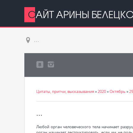
САЙТ АРИНЫ БЕЛЕЦК
...
Цитаты, притчи, высказывания
»
2020
»
Октябрь
»
2
...
Любой орган человеческого тела начинает разру
орган начинает деструктировать, если им не поль