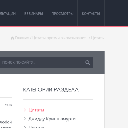
ЛЬТАЦИИ
ВЕБИНАРЫ
ПРОСМОТРЫ
КОНТАКТЫ
Главная
/
Цитаты,притчи,высказывания..
/
Цитаты
КАТЕГОРИИ РАЗДЕЛА
21:45
Цитаты
Джидду Кришнамурти
 любой
Притчи
слову,