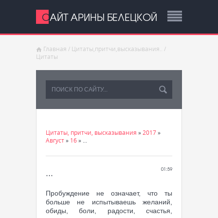
САЙТ АРИНЫ БЕЛЕЦКОЙ
Главная
/
Цитаты,притчи,высказывания..
/
Цитаты
Цитаты, притчи, высказывания
»
2017
»
Август
»
16
» ...
...
01:59
Пробуждение не означает, что ты
больше не испытываешь желаний,
обиды, боли, радости, счастья,