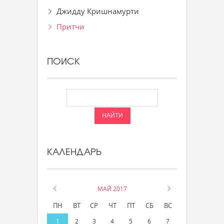
Джидду Кришнамурти
Притчи
ПОИСК
КАЛЕНДАРЬ
«
МАЙ 2017
»
ПН
ВТ
СР
ЧТ
ПТ
СБ
ВС
1
2
3
4
5
6
7