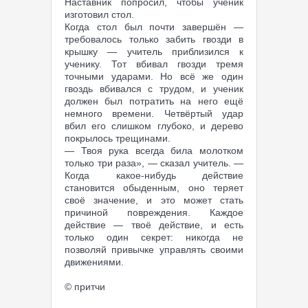
Наставник попросил, чтобы ученик
изготовил стол.
Когда стол был почти завершён —
требовалось только забить гвозди в
крышку — учитель приблизился к
ученику. Тот вбивал гвозди тремя
точными ударами. Но всё же один
гвоздь вбивался с трудом, и ученик
должен был потратить на него ещё
немного времени. Четвёртый удар
вбил его слишком глубоко, и дерево
покрылось трещинами.
— Твоя рука всегда била молотком
только три раза», — сказал учитель. —
Когда какое-нибудь действие
становится обыденным, оно теряет
своё значение, и это может стать
причиной повреждения. Каждое
действие — твоё действие, и есть
только один секрет: никогда не
позволяй привычке управлять своими
движениями.
© притчи