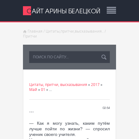
САЙТ АРИНЫ БЕЛЕЦКОЙ
Главная
/
Цитаты,притчи,высказывания..
/
Притчи
Цитаты, притчи, высказывания
»
2017
»
Май
»
01
» ...
...
02:54
— Как я могу узнать, каким путём
лучше пойти по жизни? — спросил
ученик своего учителя.