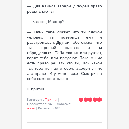
— Для начала забери у людей право
решать кто ты.
— Как это, Мастер?
— Один тебе скажет, что ты плохой
человек, ты поверишь ему и
расстроишься. Другой тебе скажет, что
ты хороший человек, и ты
обрадуешься. Тебя хвалят или ругают,
верят тебе или предают. Пока у них
есть право решать кто ты, или какой
ты, тебе не найти себя. Забери у них
это право. И у меня тоже. Смотри на
себя самостоятельно.
© притчи
Категория
:
Притчи
|
Просмотров
:
949
|
Добавил
:
arina
|
Рейтинг
:
5.0
/
2