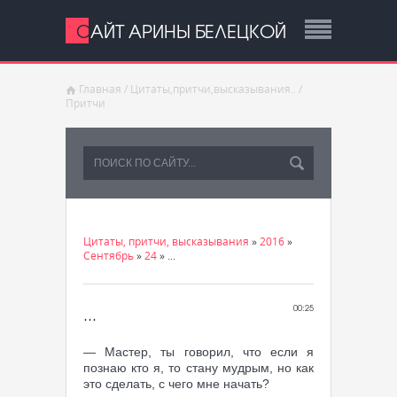
САЙТ АРИНЫ БЕЛЕЦКОЙ
Главная
/
Цитаты,притчи,высказывания..
/
Притчи
Цитаты, притчи, высказывания
»
2016
»
Сентябрь
»
24
» ...
...
00:25
— Мастер, ты говорил, что если я
познаю кто я, то стану мудрым, но как
это сделать, с чего мне начать?