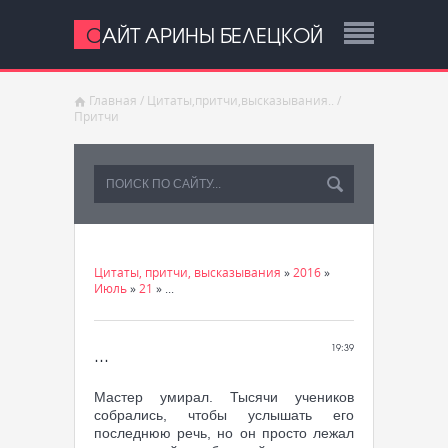
САЙТ АРИНЫ БЕЛЕЦКОЙ
Главная
/
Цитаты,притчи,высказывания..
/
Притчи
Цитаты, притчи, высказывания
»
2016
»
Июль
»
21
» ...
...
19:39
Мастер умирал. Тысячи учеников
собрались, чтобы услышать его
последнюю речь, но он просто лежал