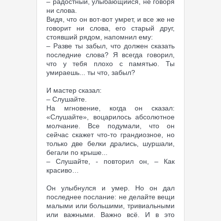
– радостный, улыбающийся, не говоря
ни слова.
Видя, что он вот-вот умрет, и все же не
говорит ни слова, его старый друг,
стоявший рядом, напомнил ему:
– Разве ты забыл, что должен сказать
последние слова? Я всегда говорил,
что у тебя плохо с памятью. Ты
умираешь... ты что, забыл?
И мастер сказал:
– Слушайте.
На мгновение, когда он сказал:
«Слушайте», воцарилось абсолютное
молчание. Все подумали, что он
сейчас скажет что-то грандиозное, но
только две белки дрались, шуршали,
бегали по крыше...
– Слушайте, - повторил он, – Как
красиво…
Он улыбнулся и умер. Но он дал
последнее послание: не делайте вещи
малыми или большими, тривиальными
или важными. Важно всё. И в это