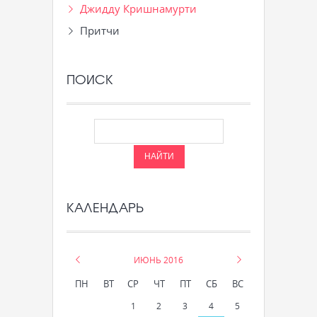
Джидду Кришнамурти
Притчи
ПОИСК
КАЛЕНДАРЬ
«
ИЮНЬ 2016
»
ПН
ВТ
СР
ЧТ
ПТ
СБ
ВС
1
2
3
4
5