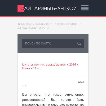
САЙТ АРИНЫ БЕЛЕЦКОЙ
Главная
/
Цитаты,притчи,высказывания..
/
Джидду Кришнамурти
Цитаты, притчи, высказывания
»
2016
»
Июнь
»
11
» ...
...
04:48
Вы знаете, что такое отвлечение,
рассеянность? Вы хотите быть
внимательными к тому, что читаете, но