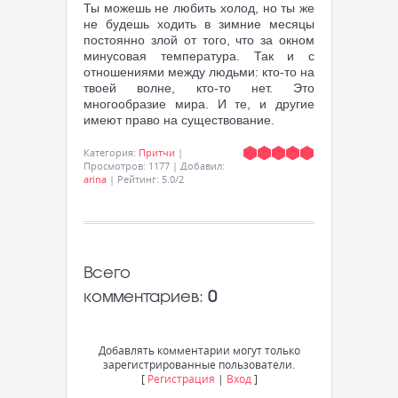
Ты можешь не любить холод, но ты же
не будешь ходить в зимние месяцы
постоянно злой от того, что за окном
минусовая температура. Так и с
отношениями между людьми: кто-то на
твоей волне, кто-то нет. Это
многообразие мира. И те, и другие
имеют право на существование.
Категория
:
Притчи
|
Просмотров
:
1177
|
Добавил
:
arina
|
Рейтинг
:
5.0
/
2
Всего
комментариев
:
0
Добавлять комментарии могут только
зарегистрированные пользователи.
[
Регистрация
|
Вход
]