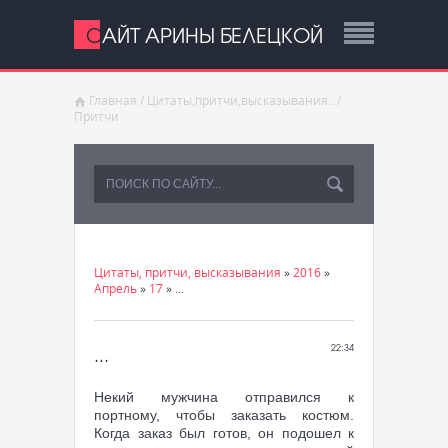
САЙТ АРИНЫ БЕЛЕЦКОЙ
Главная
/
Цитаты,притчи,высказывания..
/
Притчи
Цитаты, притчи, высказывания
»
2016
»
Апрель
»
17
» ...
...
22:34
Некий мужчина отправился к
портному, чтобы заказать костюм.
Когда заказ был готов, он подошел к