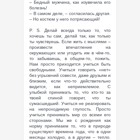
– Бедный мужчина, как изувечила его
болезнь!
– В самом деле, – согласилась другая.
– Но костюм у него потрясающий!
P. S. Делай всегда только то, что
хочешь ты сам, делай так, как только
ты чувствуешь. Если жить с мыслями –
произвести впечатление на
окружающих или угодить им в чём-то,
то забываешь, в общем-то, пожить.
Нам просто приходится учиться быть
свободными. Учиться говорить «нет»
без угрызений совести, даже друзьям и
близким, если что-то действительно
видится, как неприемлемое. С
улыбкой принимать то, что кто-то за
твоей спиной говорит, что ты
сумасшедший. Учиться не реагировать
на непроходимую глупость. Просто
учиться принимать мир со всеми его
сторонами. Мы же с рождения как
норму принимаем то, что в природе
существуют времена года, что в одни
месяцы холодно, а в другие – тепло.