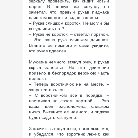
зеркалу проверить, как сидит новый
наряд. В первую же секунду он
заметил, что правый рукав пиджака
слишком короток и видно запястье.
– Рукав слишком короток. Не могли бы
вы удлинить его?
– Рукав не короток, – ответил портной.
– Это ваша рука слишком длинная.
Втяните ее немного и сами увидите,
что рукав идеален.
Мужчина немного втянул руку, и рукав
скрыл запястье. Но это движение
привело в беспорядок верхнюю часть
пиджака.
– Теперь воротничок не на месте, –
запротестовал он.
– С воротничком все в порядке, –
настаивал на своем портной. – Это
ваша шея расположена слишком
низко. Вытяните ее немного, и пиджак
будет сидеть как нужно.
Заказчик вытянул шею, насколько мог,
и убедился, что воротник лежит, как