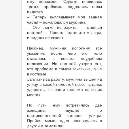
ему положено. Однако появилась
третья проблема: задрались полы
пиджака.
– Теперь выглядывает моя задняя
часть! – пожаловался мужчина.
– Это легко исправить, – отвечал
портной. – Просто подтяните мышцы,
и пиджак ее скроет.
Наконец, мужчина исполнил все
указания, после чего его тело
оказалось в весьма неудобном
положении. Но портной уверил его,
что проблема в самом заказчике, а не
в костюме.
Заплатив за работу, мужчина вышел на
улицу в самой неловкой позе, пытаясь
удержать все части костюма на своих
местах.
По пути ему встретились две
женщины, идущие по
противоположной стороне улицы.
Пройдя мимо, одна повернулась к
другой и заметила: