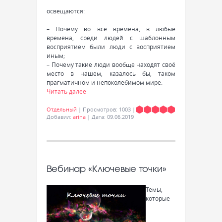
освещаются:
– Почему во все времена, в любые
времена, среди людей с шаблонным
восприятием были люди с восприятием
иным;
– Почему такие люди вообще находят своё
место в нашем, казалось бы, таком
прагматичном и непоколебимом мире.
Читать далее
Отдельный
|
Просмотров:
1003
|
Добавил:
arina
|
Дата:
09.06.2019
Вебинар «Ключевые точки»
Темы,
которые