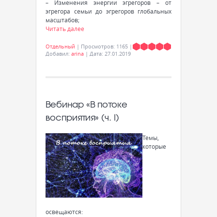
– Изменения энергии эгрегоров – от
эгрегора семьи до эгрегоров глобальных
масштабов;
Читать далее
Отдельный
|
Просмотров:
1165
|
Добавил:
arina
|
Дата:
27.01.2019
Вебинар «В потоке
восприятия» (ч. I)
Темы,
которые
освещаются: