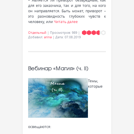
– Является ли приворот безвредным, как
для его заказчика, так и для того, на кого
он направляется. Быть может, приворот –
это разновидность глубоких чувств к
человеку, или
Читать далее
Отдельный
|
Просмотров:
989
|
Добавил:
arina
|
Дата:
07.08.2019
Вебинар «Магия» (ч. II)
Темы,
которые
освещаются: