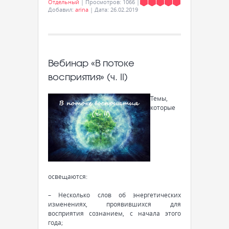
Отдельный
|
Просмотров:
1066
|
Добавил:
arina
|
Дата:
26.02.2019
Вебинар «В потоке
восприятия» (ч. II)
Темы,
которые
освещаются:
– Несколько слов об энергетических
изменениях, проявившихся для
восприятия сознанием, с начала этого
года;