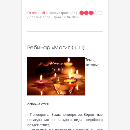
Отдельный
|
Просмотров:
927
|
Добавил:
arina
|
Дата:
30.04.2022
Вебинар «Магия (ч. III)
Темы,
которые
освещаются:
– Привороты. Виды приворотов. Вероятные
последствия от каждого вида подобного
воздействия;