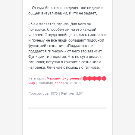
– Откуда берется определенное видение
общей визуализации, и кто её задаёт;
– Чем является гипноз. Для чего он
появился. Способен ли на это каждый
человек. Откуда вообще взялись гипнологи
и почему не все люди обладают подобной
функцией сознания. «Поддается-не
поддается гипнозу» – от чего это зависит.
Функции гипнологов. Что по сути делает
гипнолог, вступая в контакт с сознанием
человека. Лечение с помощью гипноза.
Категория
:
Человек. Внутренний
мир
|
Добавил
:
arina
(20.05.2018)
Просмотров
:
1070
|
Рейтинг
:
5.0
/
1