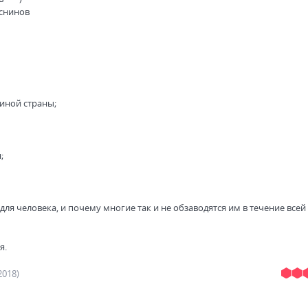
аснинов
иной страны;
;
ля человека, и почему многие так и не обзаводятся им в течение всей
я.
2018)