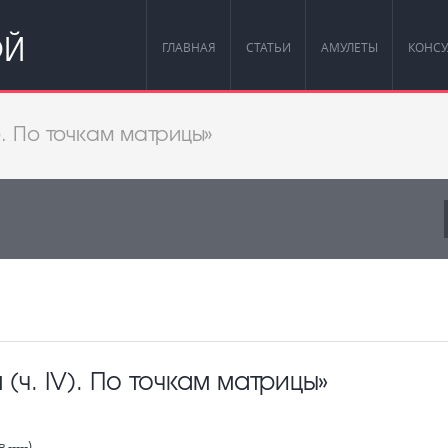
ОЙ
ГЛАВНАЯ
СТАТЬИ
АМУЛЕТЫ
КОНСУ
). По точкам матрицы»
(ч. IV). По точкам матрицы»
-----)