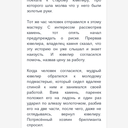
поехать к старому ювелиру, про
которого шла молва что у него были
золотые руки.
Тот же час человек отправился к этому
мастеру. С интересом рассмотрев
камень, тот опять начал
предупреждать о риске. Прервав
ювелира, владелец камня сказал, что
эту историю он уже слышал и знает
наизусть. И ювелир согласился
помочь, назвав цену за работу.
Когда человек согласился, мудрый
ювелир обратился к молодому
подмастерью, который сидел вдалеке
спиной к ним и занимался своей
работой. Взяв камень, паренек
положил его на ладонь и один раз
ударил по алмазу молоточком, разбив
его на две части, после чего, даже не
оглядываясь, вернул ювелиру.
Потрясённый хозяин бриллианта
спросил: