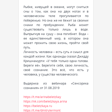
Рыбке, живущей в океане, могут сниться
сны о том, как она на двух ногах и в
человеческом теле прогуливается по
побережью. Но она же не бежит за своими
снами по пробуждении. Рыба может
существовать только лишь в воде.
Выпрыгнув на сушу – она погибнет. Вода –
ее единственный мир, в котором она
может прожить свою жизнь, пройти свой
путь.
Личность человека – есть суть и смысл для
каждой жизни. Как однажды сказал Джидду
Кришнамурти: «У тебя только одна голова.
Береги её». Берегите себя, свою личность,
своё сознание. Это всё, что есть у
человека, у существа человеческого.
Выдержка из вебинара «Сенсорика
сознания» от 31.08.2019
https://t.me/arinabeletzkay
https://vk.com/beletzkaya.arina
https://beletzkaya.ru
https://t.me/dmitrylermont