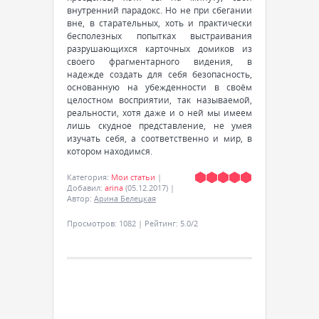
внутренний парадокс. Но не при сбегании
вне, в старательных, хоть и практически
бесполезных попытках выстраивания
разрушающихся карточных домиков из
своего фрагментарного видения, в
надежде создать для себя безопасность,
основанную на убежденности в своём
целостном восприятии, так называемой,
реальности, хотя даже и о ней мы имеем
лишь скудное представление, не умея
изучать себя, а соответственно и мир, в
котором находимся.
Категория
:
Мои статьи
|
Добавил
:
arina
(05.12.2017)
|
Автор
:
Арина Белецкая
Просмотров
:
1082
|
Рейтинг
:
5.0
/
2