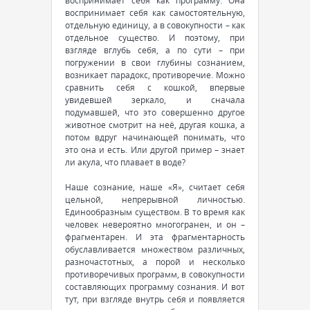
воспринимает себя как программу. Она
воспринимает себя как самостоятельную,
отдельную единицу, а в совокупности – как
отдельное существо. И поэтому, при
взгляде вглубь себя, а по сути – при
погружении в свои глубины сознанием,
возникает парадокс, противоречие. Можно
сравнить себя с кошкой, впервые
увидевшей зеркало, и сначала
подумавшей, что это совершенно другое
животное смотрит на неё, другая кошка, а
потом вдруг начинающей понимать, что
это она и есть. Или другой пример – знает
ли акула, что плавает в воде?
Наше сознание, наше «Я», считает себя
цельной, непрерывной личностью.
Единообразным существом. В то время как
человек невероятно многогранен, и он –
фрагментарен. И эта фрагментарность
обуславливается множеством различных,
разночастотных, а порой и несколько
противоречивых программ, в совокупности
составляющих программу сознания. И вот
тут, при взгляде внутрь себя и появляется