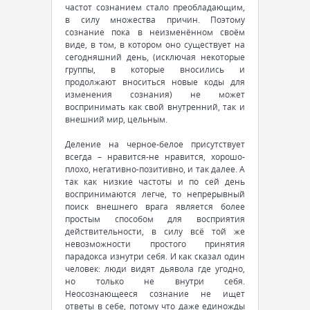
частот сознанием стало преобладающим,
в силу множества причин. Поэтому
сознание пока в неизменённом своём
виде, в том, в котором оно существует на
сегодняшний день, (исключая некоторые
группы, в которые вносились и
продолжают вноситься новые коды для
изменения сознания) не может
воспринимать как свой внутренний, так и
внешний мир, цельным.
Деление на черное-белое присутствует
всегда – нравится-не нравится, хорошо-
плохо, негативно-позитивно, и так далее. А
так как низкие частоты и по сей день
воспринимаются легче, то непрерывный
поиск внешнего врага является более
простым способом для восприятия
действительности, в силу всё той же
невозможности простого принятия
парадокса изнутри себя. И как сказал один
человек: люди видят дьявола где угодно,
но только не внутри себя.
Неосознающееся сознание не ищет
ответы в себе, потому что даже единожды