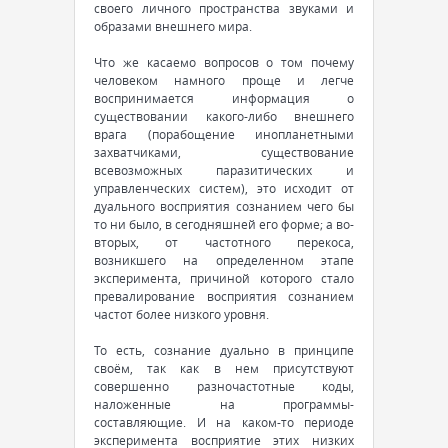
своего личного пространства звуками и
образами внешнего мира.
Что же касаемо вопросов о том почему
человеком намного проще и легче
воспринимается информация о
существовании какого-либо внешнего
врага (порабощение инопланетными
захватчиками, существование
всевозможных паразитических и
управленческих систем), это исходит от
дуального восприятия сознанием чего бы
то ни было, в сегодняшней его форме; а во-
вторых, от частотного перекоса,
возникшего на определенном этапе
эксперимента, причиной которого стало
превалирование восприятия сознанием
частот более низкого уровня.
То есть, сознание дуально в принципе
своём, так как в нем присутствуют
совершенно разночастотные коды,
наложенные на программы-
составляющие. И на каком-то периоде
эксперимента восприятие этих низких