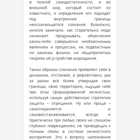
в полной самодостаточности, а во
внешний мир, который состоит из
известного, и определения его подходят
под внутренние границы
неосознающегося сознания. Возможно,
многие замечали, как старательно люди
начинают придумывать объяснения
каким-либо совершенно необъяснимым
явлениям и процессам, не подвластным
ни законам физики, ни общепринятым
теориям об устройстве мироздания.
Таким образом сознание проявляет себя в
динамике, отстаивая, и рефлективно, раз
за разом всё более утверждая свои
границы, свою территорию, ощущая себя
при этом сформированной личностью,
используя самую действенную стратегию
защиты – отрицание. Ну или проще –
самосохраняется и
самовосстанавливается, всегда и
практически при любых своих не слишком
глубоких повреждениях, не приводящих к
полным сбоям в системе личностного
восприятия. Это к вопросу наполнения