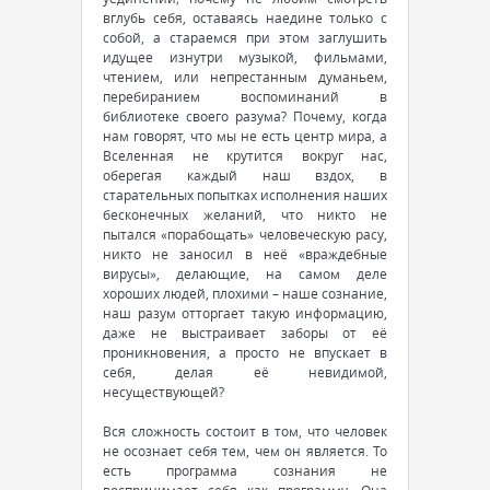
вглубь себя, оставаясь наедине только с
собой, а стараемся при этом заглушить
идущее изнутри музыкой, фильмами,
чтением, или непрестанным думаньем,
перебиранием воспоминаний в
библиотеке своего разума? Почему, когда
нам говорят, что мы не есть центр мира, а
Вселенная не крутится вокруг нас,
оберегая каждый наш вздох, в
старательных попытках исполнения наших
бесконечных желаний, что никто не
пытался «порабощать» человеческую расу,
никто не заносил в неё «враждебные
вирусы», делающие, на самом деле
хороших людей, плохими – наше сознание,
наш разум отторгает такую информацию,
даже не выстраивает заборы от её
проникновения, а просто не впускает в
себя, делая её невидимой,
несуществующей?
Вся сложность состоит в том, что человек
не осознает себя тем, чем он является. То
есть программа сознания не