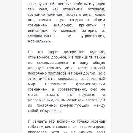
заглянув в собственные глубины и увидев
там себя, как отражение, отпрянув,
сознание начинает искать ответы только
вне, только в уже созданных общим
сознанием шаблонах, принятых и
впитанных «с молоком матери», а,
следовательно, не угрожающих,
нормальных.
Но это скорее дискретное видение,
отрывочное, дробное, и в принципе, также
не складывающееся в одну общую
цельную картину мира, части которой
постоянно противоречат одна другой. Но с
этим ничего не поделаешь – современный
мир наполнялся фрагментарным
сознанием, а соответственно, оно не
могло создать его цельным и
непрерывным, лишь мозаикой, состоящей
из постоянно конфликтующих между
собой, её кусочков.
И увидеть это возможно только осознав
себя тем, кем ты являешься на самом деле,
преодолев, хотя бы на минуту, свой