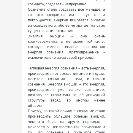
созидать, создавать непрерывно.
Сознание стало создавать всё меньше, а
то, что создается им – тут же и
поглощается, энергия вбирается обратно
из созидаемого, ибо её не хватает на само
существование сознания.
Энергия эмоций – она очень
кратковременна, и не имеет той силы,
которую имеет тепловая постоянная
энергия сознания. Кратковременна –
исключительно из-за своей природы.
Тепловая энергия сознания – есть энергия,
производимая от смешения энергии души,
носителя сознания – тела, и самого
сознания. Энергия эмоций – это энергия,
производимая уже только сознанием,
поэтому её строительный, её движущий
структуры заряд, во многом менее
объемен.
Почему, по какой причине сознание стало
производить бОльшие объемы эмоций,
чем это было на других периодах –
неизвестно. Неизвестно как произошло и
то, что сознание в принципе стало