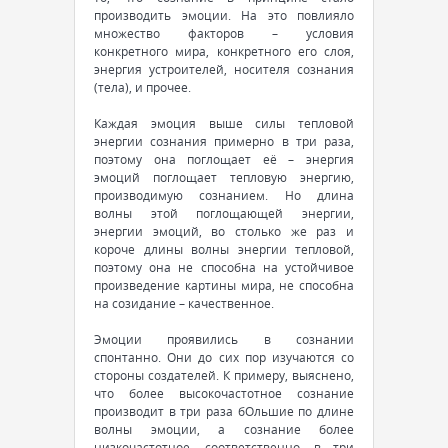
производить эмоции. На это повлияло
множество факторов – условия
конкретного мира, конкретного его слоя,
энергия устроителей, носителя сознания
(тела), и прочее.
Каждая эмоция выше силы тепловой
энергии сознания примерно в три раза,
поэтому она поглощает её – энергия
эмоций поглощает тепловую энергию,
производимую сознанием. Но длина
волны этой поглощающей энергии,
энергии эмоций, во столько же раз и
короче длины волны энергии тепловой,
поэтому она не способна на устойчивое
произведение картины мира, не способна
на созидание – качественное.
Эмоции проявились в сознании
спонтанно. Они до сих пор изучаются со
стороны создателей. К примеру, выяснено,
что более высокочастотное сознание
производит в три раза бОльшие по длине
волны эмоции, а сознание более
низкочастотное, соответственно, в три