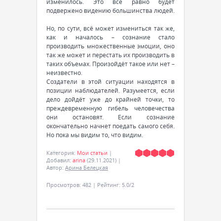
изменилось. Это всё равно будет
подвержено видению большинства людей.
Но, по сути, всё может измениться так же,
как и началось – сознание стало
производить множественные эмоции, оно
так же может и перестать их производить в
таких объемах. Произойдёт такое или нет –
неизвестно.
Создатели в этой ситуации находятся в
позиции наблюдателей. Разумеется, если
дело дойдёт уже до крайней точки, то
преждевременную гибель человечества
они остановят. Если сознание
окончательно начнет поедать самого себя.
Но пока мы видим то, что видим.
Категория
:
Мои статьи
|
Добавил
:
arina
(29.11.2021)
|
Автор
:
Арина Белецкая
Просмотров
:
482
|
Рейтинг
:
5.0
/
2