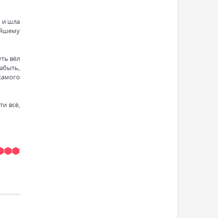
а и шла
ейшему
уть вёл
забыть,
 самого
и всё,