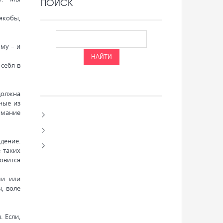
ПОИСК
якобы,
ому – и
себя в
должна
ные из
имание
ждение.
 таких
овится
ми или
, воле
 Если,