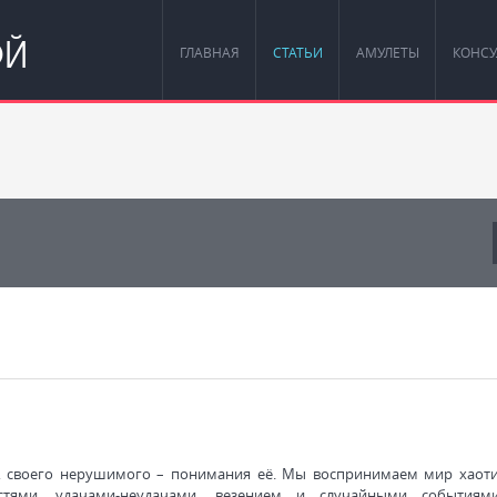
ОЙ
ГЛАВНАЯ
СТАТЬИ
АМУЛЕТЫ
КОНСУ
», своего нерушимого – понимания её. Мы воспринимаем мир хаот
стями, удачами-неудачами, везением и случайными события