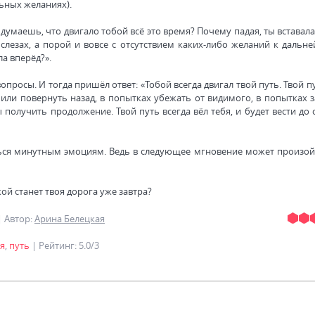
ьных желаниях).
 думаешь, что двигало тобой всё это время? Почему падая, ты вставал
 слезах, а порой и вовсе с отсутствием каких-либо желаний к дальн
а вперёд?».
опросы. И тогда пришёл ответ: «Тобой всегда двигал твой путь. Твой п
 или повернуть назад, в попытках убежать от видимого, в попытках 
 получить продолжение. Твой путь всегда вёл тебя, и будет вести до
ться минутным эмоциям. Ведь в следующее мгновение может произойт
ой станет твоя дорога уже завтра?
|
Автор
:
Арина Белецкая
я
,
путь
|
Рейтинг
:
5.0
/
3