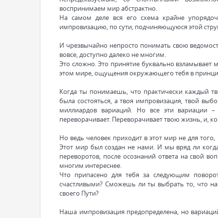
воспринимаем мир абстрактно.
На самом деле вся его схема крайне упорядоч
импровизацию, по сути, подчиняющуюся этой стру
И чрезвычайно непросто понимать свою ведомость п
вовсе, доступно далеко не многим.
Это сложно. Это принятие буквально взламывает 
этом мире, ощущения окружающего тебя в принци
Когда ты понимаешь, что практически каждый тво
была состояться, а твоя импровизация, твой выб
миллиардов вариаций. Но все эти вариации –
переворачивает. Переворачивает твою жизнь, и, к
Но ведь человек приходит в этот мир не для того,
Этот мир был создан не нами. И мы вряд ли когд
переворотов, после осознаний ответа на свой воп
многим интереснее.
Что припасено для тебя за следующим поворо
счастливыми? Сможешь ли ты выбрать то, что на
своего Пути?
Наша импровизация предопределена, но вариаций 