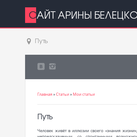
САЙТ АРИНЫ БЕЛЕЦК
Путь
Главная
»
Статьи
»
Мои статьи
Путь
Человек живёт в иллюзии своего «знания жизни
непредсказуемым, со спонтанными возможно