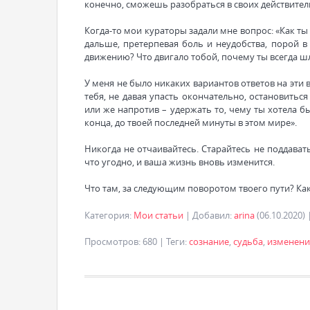
конечно, сможешь разобраться в своих действител
Когда-то мои кураторы задали мне вопрос: «Как ты
дальше, претерпевая боль и неудобства, порой в
движению? Что двигало тобой, почему ты всегда шл
У меня не было никаких вариантов ответов на эти в
тебя, не давая упасть окончательно, остановиться
или же напротив – удержать то, чему ты хотела бы
конца, до твоей последней минуты в этом мире».
Никогда не отчаивайтесь. Старайтесь не поддава
что угодно, и ваша жизнь вновь изменится.
Что там, за следующим поворотом твоего пути? Как
Категория
:
Мои статьи
|
Добавил
:
arina
(06.10.2020)
Просмотров
:
680
|
Теги
:
сознание
,
судьба
,
изменени