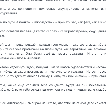
ена, а все воплощения полностью структурированы, включая и, 
ктуризации.
о пути. А понять, и впоследствии – принять это, как факт, как акси
мозг, оставляя пепелище из твоих прежних мировоззрений, ощущений 
пе.
й шаг – предопределён, каждая твоя мысль – уже состоялась, ибо 
ор – также уже прописаны на твоём пути, как вероятные, как возмож
 они уже есть. Они были ещё до твоего рождения. И это пон
онечно же – твоё мышление.
 чтобы отдохнуть здесь, получая шаг за шагом удовольствия и насла
а-нибудь сможем познать истинную суть сего создания. Но вот после
рос: «Что движет мною? Почему я живу так или иначе?», – путь стан
том, какие еще события тебя ожидают? Будут ли они печальны
иболее близко тебе сегодняшнему, или же подчинишься воле судьбы
её миллиарды – выбирай из них то, что тебе на самом деле хочется.