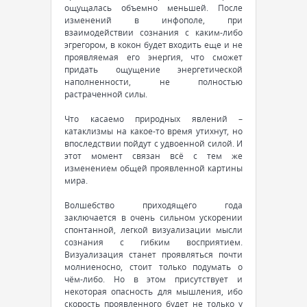
ощущалась объемно меньшей. После
изменений в инфополе, при
взаимодействии сознания с каким-либо
эгрегором, в кокон будет входить еще и не
проявляемая его энергия, что сможет
придать ощущение энергетической
наполненности, не полностью
растраченной силы.
Что касаемо природных явлений –
катаклизмы на какое-то время утихнут, но
впоследствии пойдут с удвоенной силой. И
этот момент связан всё с тем же
изменением общей проявленной картины
мира.
Волшебство приходящего года
заключается в очень сильном ускорении
спонтанной, легкой визуализации мысли
сознания с гибким восприятием.
Визуализация станет проявляться почти
молниеносно, стоит только подумать о
чём-либо. Но в этом присутствует и
некоторая опасность для мышления, ибо
скорость проявленного будет не только у