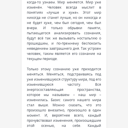
когда-то узнаем. Мир меняется. Мир уже
изменён. Человек всегда мыслит в
понятиях «лучше и хуже». Этот мир
никогда не станет лучше, но он никогда и
не будет хуже, чем был сегодня, чем был
вчера. И только обрывки памяти,
пытающегося анализировать сознания,
будут всё так же вызывать ностальгию о
прошедшем, и по-прежнему беспокоить
неведением завтрашнего дня. Так устроен
человек, таким является его сознание на
текущем периоде.
Только этому сознанию уже приходится
меняться. Меняться, подстраиваясь под
уже изменившуюся структуру мира, под его
изменившуюся частоту. Вся
энергосоставляющая пространства,
которое мы называем – наш мир –
изменилась. Базис самого нашего мира
стал выше. Можно сказать, что это
произошло внезапно, произошло в один
момент. И, вероятнее всего, каждый
прочувствовал изменения, произошедшие
этой осенью, на себе. Каждый