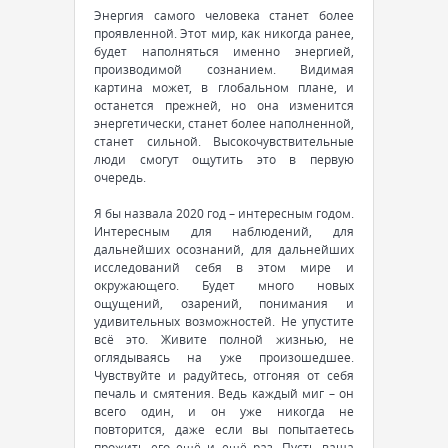
Энергия самого человека станет более
проявленной. Этот мир, как никогда ранее,
будет наполняться именно энергией,
производимой сознанием. Видимая
картина может, в глобальном плане, и
останется прежней, но она изменится
энергетически, станет более наполненной,
станет сильной. Высокочувствительные
люди смогут ощутить это в первую
очередь.
Я бы назвала 2020 год – интересным годом.
Интересным для наблюдений, для
дальнейших осознаний, для дальнейших
исследований себя в этом мире и
окружающего. Будет много новых
ощущений, озарений, понимания и
удивительных возможностей. Не упустите
всё это. Живите полной жизнью, не
оглядываясь на уже произошедшее.
Чувствуйте и радуйтесь, отгоняя от себя
печаль и смятения. Ведь каждый миг – он
всего один, и он уже никогда не
повторится, даже если вы попытаетесь
прожить его ещё и ещё раз. Пусть ваша