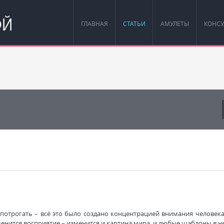
ОЙ
ГЛАВНАЯ
СТАТЬИ
АМУЛЕТЫ
КОНСУ
 потрогать – всё это было создано концентрацией внимания человека
менится восприятие – изменится и картина мира, и любые шаблоны в н