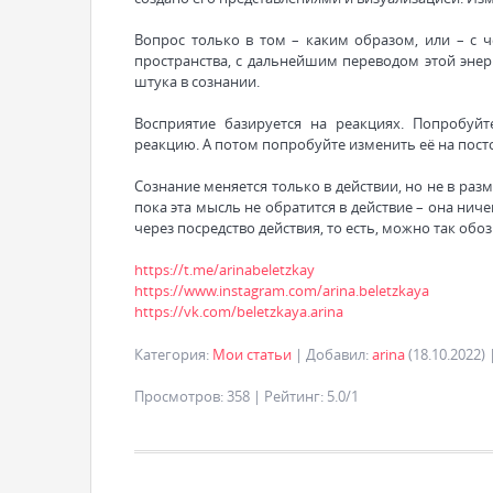
Вопрос только в том – каким образом, или – с ч
пространства, с дальнейшим переводом этой энерг
штука в сознании.
Восприятие базируется на реакциях. Попробуй
реакцию. А потом попробуйте изменить её на пост
Сознание меняется только в действии, но не в ра
пока эта мысль не обратится в действие – она нич
через посредство действия, то есть, можно так обо
https://t.me/arinabeletzkay
https://www.instagram.com/arina.beletzkaya
https://vk.com/beletzkaya.arina
Категория
:
Мои статьи
|
Добавил
:
arina
(18.10.2022)
Просмотров
:
358
|
Рейтинг
:
5.0
/
1