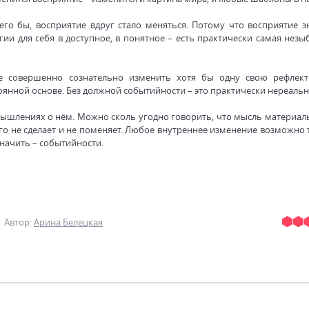
его бы, восприятие вдруг стало меняться. Потому что восприятие э
ии для себя в доступное, в понятное – есть практически самая незы
те совершенно сознательно изменить хотя бы одну свою рефлек
оянной основе. Без должной событийности – это практически нереальн
змышлениях о нём. Можно сколь угодно говорить, что мысль материаль
его не сделает и не поменяет. Любое внутреннее изменение возможно
значить – событийности.
|
Автор
:
Арина Белецкая