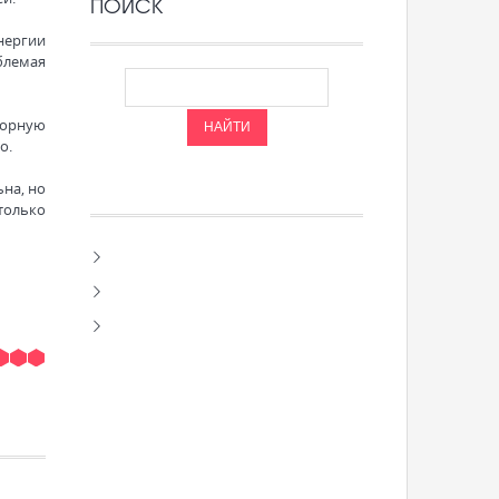
ПОИСК
нергии
блемая
торную
о.
на, но
 только