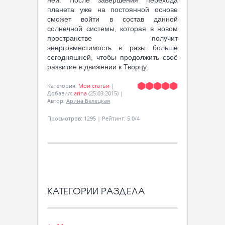
ней. После завершения перехода
планета уже на постоянной основе
сможет войти в состав данной
солнечной системы, которая в новом
пространстве получит
энерговместимость в разы больше
сегодняшней, чтобы продолжить своё
развитие в движении к Творцу.
Категория
:
Мои статьи
|
Добавил
:
arina
(25.03.2015)
|
Автор
:
Арина Белецкая
Просмотров
:
1295
|
Рейтинг
:
5.0
/
4
КАТЕГОРИИ РАЗДЕЛА