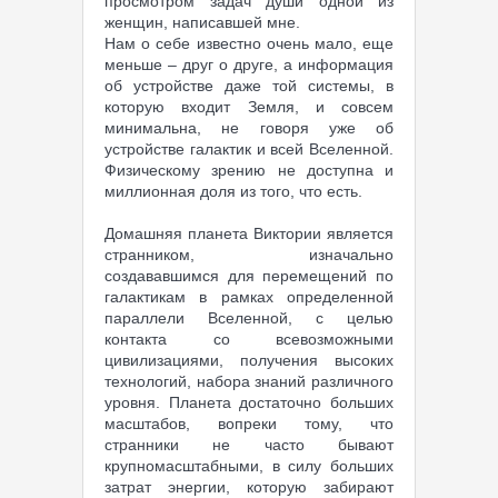
просмотром задач души одной из
женщин, написавшей мне.
Нам о себе известно очень мало, еще
меньше – друг о друге, а информация
об устройстве даже той системы, в
которую входит Земля, и совсем
минимальна, не говоря уже об
устройстве галактик и всей Вселенной.
Физическому зрению не доступна и
миллионная доля из того, что есть.
Домашняя планета Виктории является
странником, изначально
создававшимся для перемещений по
галактикам в рамках определенной
параллели Вселенной, с целью
контакта со всевозможными
цивилизациями, получения высоких
технологий, набора знаний различного
уровня. Планета достаточно больших
масштабов, вопреки тому, что
странники не часто бывают
крупномасштабными, в силу больших
затрат энергии, которую забирают