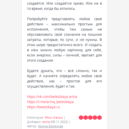
создаётся. Или создаётся криво. Или не в
то время, когда бы хотелось.
Попробуйте представлять любое своё
действие – максимально простым для
исполнения, чтобы тем самым не
обуславливать своё сознание на лишние
затраты, которые, по сути, и не нужны. В
этом мире предостаточно всего. И создать
в нём можно любую картинку для себя,
если энергии, силы – личной, хватает для
этого создания.
Будете думать, что – всё сложно, так и
будет. А начнёте определять любое своё
действие, как – простое для его
осуществления, будет и так.
https://vk.com/beletzkaya.arina
https://t.me/arina_beletzkaya
https://beletzkaya.ru
Категория
:
Мои статьи
|
Добавил
:
arina
(08.11.2022)
|
Автор
:
Арина Белецкая