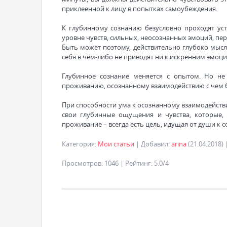
приклеенной к лицу в попытках самоубеждения.
К глубинному сознанию безусловно проходят уст
уровне чувств, сильных, неосознанных эмоций, п
Быть может поэтому, действительно глубоко мысл
себя в чём-либо не приводят ни к искренним эмо
Глубинное сознание меняется с опытом. Но не
проживанию, осознанному взаимодействию с чем б
При способности ума к осознанному взаимодейств
свои глубинные ощущения и чувства, которые, 
проживание – всегда есть цель, идущая от души к 
Категория
:
Мои статьи
|
Добавил
:
arina
(21.04.2018)
Просмотров
:
1046
|
Рейтинг
:
5.0
/
4