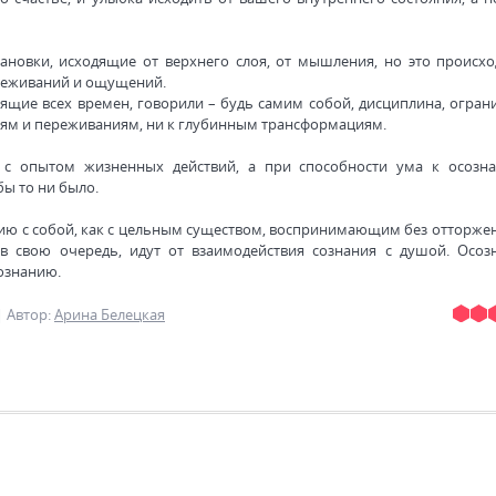
ановки, исходящие от верхнего слоя, от мышления, но это происхо
ереживаний и ощущений.
ящие всех времен, говорили – будь самим собой, дисциплина, огран
циям и переживаниям, ни к глубинным трансформациям.
 с опытом жизненных действий, а при способности ума к осозн
ы то ни было.
ию с собой, как с цельным существом, воспринимающим без отторжен
в свою очередь, идут от взаимодействия сознания с душой. Осоз
сознанию.
|
Автор
:
Арина Белецкая