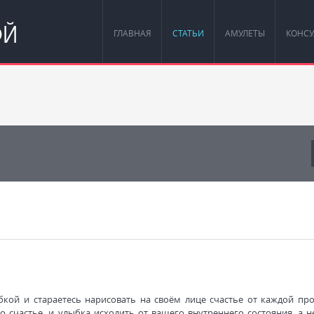
ОЙ
ГЛАВНАЯ
СТАТЬИ
АМУЛЕТЫ
КОНСУ
бкой и стараетесь нарисовать на своём лице счастье от каждой пр
о счастье, и улыбка исходить от вашего внутреннего состояния, а н