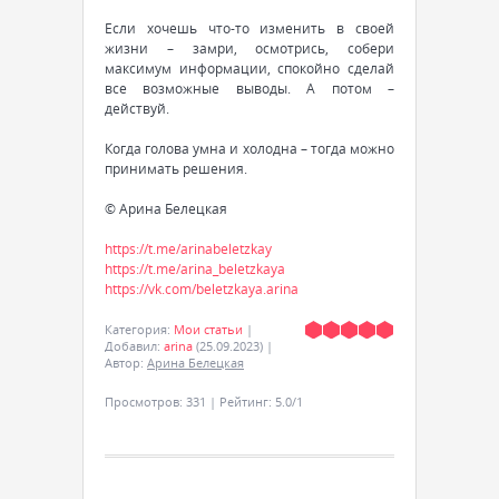
Если хочешь что-то изменить в своей
жизни – замри, осмотрись, собери
максимум информации, спокойно сделай
все возможные выводы. А потом –
действуй.
Когда голова умна и холодна – тогда можно
принимать решения.
© Арина Белецкая
https://t.me/arinabeletzkay
https://t.me/arina_beletzkaya
https://vk.com/beletzkaya.arina
Категория
:
Мои статьи
|
Добавил
:
arina
(25.09.2023)
|
Автор
:
Арина Белецкая
Просмотров
:
331
|
Рейтинг
:
5.0
/
1