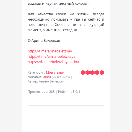
видами и изучая местный колорит.
Для качества своей же жизни, всегда
необходимо понимать – где ты сейчас и
чего хочешь. Хочешь не в следующий
момент, а именно – сегодня.
© Арина Белецкая
https://t.me/arinabeletzkay
https://t.me/arina_beletzkaya
https://vk.com/beletzkaya.arina
Категория
:
Мои статьи
|
Добавил
:
arina
(24.09.2023)
|
Автор
:
Арина Белецкая
Просмотров
:
285
|
Рейтинг
:
5.0
/
1