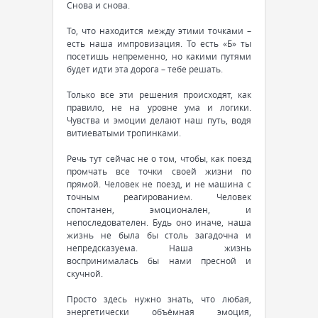
Снова и снова.
То, что находится между этими точками –
есть наша импровизация. То есть «Б» ты
посетишь непременно, но какими путями
будет идти эта дорога – тебе решать.
Только все эти решения происходят, как
правило, не на уровне ума и логики.
Чувства и эмоции делают наш путь, водя
витиеватыми тропинками.
Речь тут сейчас не о том, чтобы, как поезд
промчать все точки своей жизни по
прямой. Человек не поезд, и не машина с
точным реагированием. Человек
спонтанен, эмоционален, и
непоследователен. Будь оно иначе, наша
жизнь не была бы столь загадочна и
непредсказуема. Наша жизнь
воспринималась бы нами пресной и
скучной.
Просто здесь нужно знать, что любая,
энергетически объёмная эмоция,