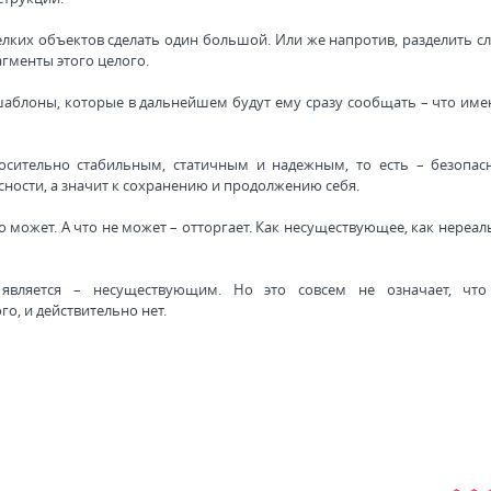
елких объектов сделать один большой. Или же напротив, разделить с
агменты этого целого.
 шаблоны, которые в дальнейшем будут ему сразу сообщать – что име
осительно стабильным, статичным и надежным, то есть – безопас
сности, а значит к сохранению и продолжению себя.
о может. А что не может – отторгает. Как несуществующее, как нереал
 является – несуществующим. Но это совсем не означает, что
го, и действительно нет.