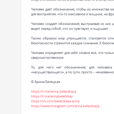
Человек даёт обозначение, чтобы из множества м
для восприятия, что-то массивное и мощное, на фр
Человек создаёт обозначения, выстраивая из них
видит перед собой, что он чувствует, и ощущает.
Таким образом мир упрощается, становится отн
безопасности стремится каждое сознание. К безопа
Человек определяет для себя словом всё, что тольк
сверхъестественное.
То, для чего нет обозначения, для человека
«несуществующего», а по сути, просто – неназванно
© Арина Белецкая
https://t.me/arina_beletzkaya
https://t.me/arinabeletzkay
https://vk.com/beletzkaya.arina
https://www.instagram.com/arina.beletzkaya