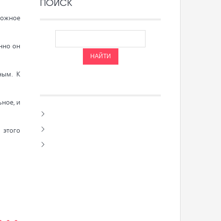
ПОИСК
ложное
нно он
ным. К
ьное, и
 этого