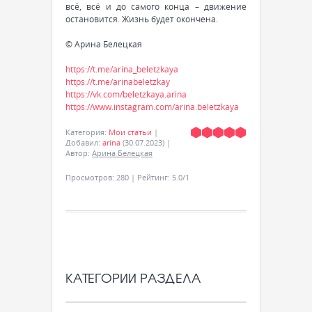
всё, всё и до самого конца – движение
остановится. Жизнь будет окончена.
© Арина Белецкая
https://t.me/arina_beletzkaya
https://t.me/arinabeletzkay
https://vk.com/beletzkaya.arina
https://www.instagram.com/arina.beletzkaya
Категория
:
Мои статьи
|
Добавил
:
arina
(30.07.2023)
|
Автор
:
Арина Белецкая
Просмотров
:
280
|
Рейтинг
:
5.0
/
1
КАТЕГОРИИ РАЗДЕЛА