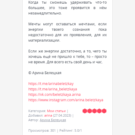
Когда ты сможешь удерживать что-то
большее, это тоже проявится в нём
незамедлительно.
Мечты могут оставаться мечтами, если
энергии твоего сознания пока
недостаточно для их проявления, для их
материализации.
Если же энергии достаточно, а то, чего ты
хочешь ещё не пришло к тебе, то – просто
не время. Для всего есть свой день и час.
© Арина Белецкая
https://t.me/arinabeletzkay
https://t.me/arina_beletzkaya
https://vk.com/beletzkaya.arina
https://www.instagram.com/arina.beletzkaya
Категория
:
Мои статьи
|
Добавил
:
arina
(27.04.2023)
|
Автор
:
Арина Белецкая
Просмотров
:
301
|
Рейтинг
:
5.0
/
1