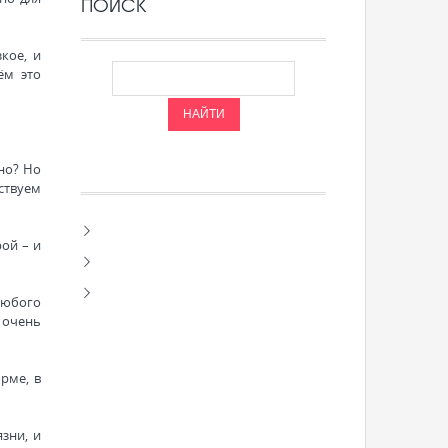
ПОИСК
кое, и
ём это
но? Но
ствуем
рой – и
любого
т очень
рме, в
зни, и