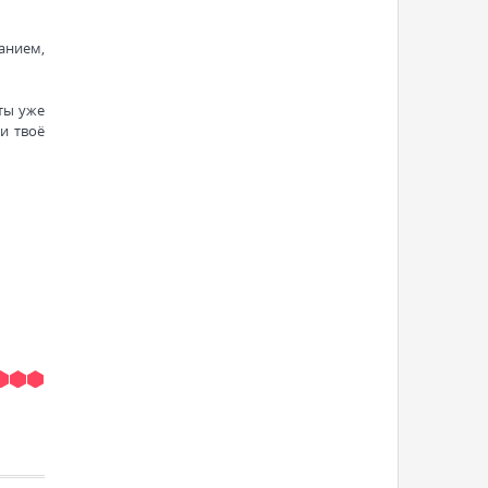
нанием,
 ты уже
 и твоё