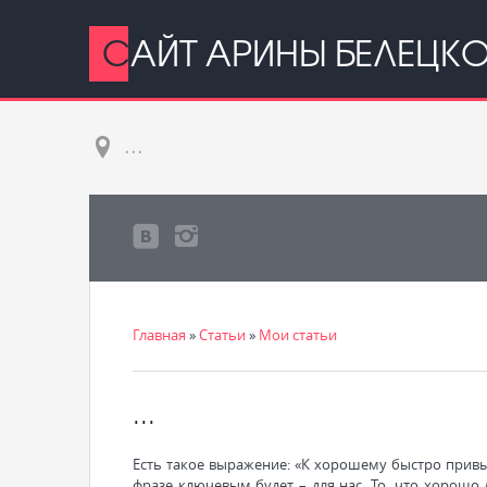
САЙТ АРИНЫ БЕЛЕЦК
...
Главная
»
Статьи
»
Мои статьи
...
Есть такое выражение: «К хорошему быстро привы
фразе ключевым будет – для нас. То, что хорошо