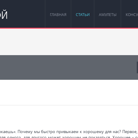
ОЙ
ГЛАВНАЯ
СТАТЬИ
АМУЛЕТЫ
КОНСУ
каешь». Почему мы быстро привыкаем к хорошему для нас? Первое, 
 для одного, для другого может хорошим не показаться. Хорошее – о