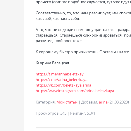
прочего (если же подобное случается, тут уже идут
Соответственно, то, что нам резонирует, мы споко
как своё, как часть себя.
А то, что не подходит нам, ощущается как – раздр
стараешься. Стараешься синхронизироваться, привы
развитие, твой рост тоже.
К хорошему быстро привыкаешь. С остальным же 
© Арина Белецкая
https://t.me/arinabeletzkay
https://t.me/arina_beletzkaya
https://vk.com/beletzkaya.arina
https://www.instagram.com/arina.beletzkaya
Категория
:
Мои статьи
|
Добавил
:
arina
(21.03.2023)
Просмотров
:
345
|
Рейтинг
:
5.0
/
1