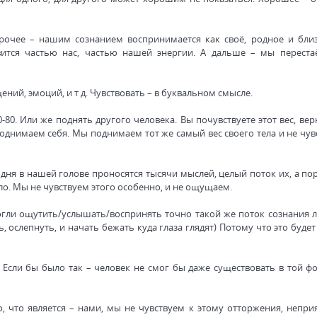
прочее – нашим сознанием воспринимается как своё, родное и близ
овится частью нас, частью нашей энергии. А дальше – мы переста
ений, эмоций, и т д. Чувствовать – в буквальном смысле.
0. Или же поднять другого человека. Вы почувствуете этот вес, вер
однимаем себя. Мы поднимаем тот же самый вес своего тела и не чув
 дня в нашей голове проносятся тысячи мыслей, целый поток их, а по
о. Мы не чувствуем этого особенно, и не ощущаем.
могли ощутить/услышать/воспринять точно такой же поток сознания 
, ослепнуть, и начать бежать куда глаза глядят) Потому что это буде
 Если бы было так – человек не смог бы даже существовать в той фо
что является – нами, мы не чувствуем к этому отторжения, неприя