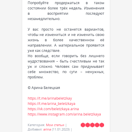
Попробуйте продержаться в таком
состоянии более трёх недель. Изменения
в восприятии последуют
незамедлительно.
У вас просто не останется вариантов,
чтобы не измениться и не изменить свою
жизнь в более качественном её
направлении. А материальное проявится
уже как следствие.
Но вообще, если говорить без лишнего
мудрствования – быть счастливым не так
уж и сложно. Человек сам придумывает
себе множество, по сути – ненужных,
проблем.
© Арина Белецкая
https://t.me/arinabeletzkay
https://t.me/arina_beletzkaya
https://vk.com/beletzkaya.arina
https://www.instagram.com/arina.beletzkaya
Категория
:
Мои статьи
|
Добавил
:
arina
(11.01.2023)
|